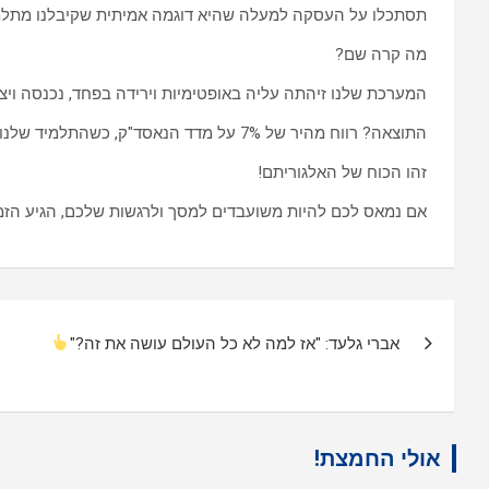
תסתכלו על העסקה למעלה שהיא דוגמה אמיתית שקיבלנו מתלמ
מה קרה שם?
המערכת שלנו זיהתה עליה באופטימיות וירידה בפחד, נכנסה וי
התוצאה? רווח מהיר של 7% על מדד הנאסד"ק, כשהתלמיד שלנו בכלל לא היה מול המסך! הכל רץ חלק, עקבי ואוטומטי לחלוטין
זהו הכוח של האלגוריתם!
אם נמאס לכם להיות משועבדים למסך ולרגשות שלכם, הגיע הזמ
ניווט
אברי גלעד: "אז למה לא כל העולם עושה את זה?"
אולי החמצת!