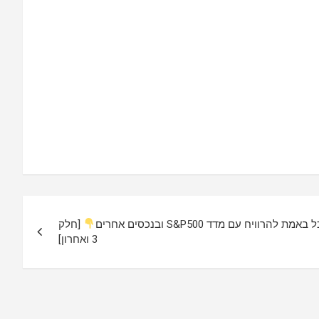
וויח עם מדד S&P500 ובנכסים אחרים
[חלק
3 ואחרון]