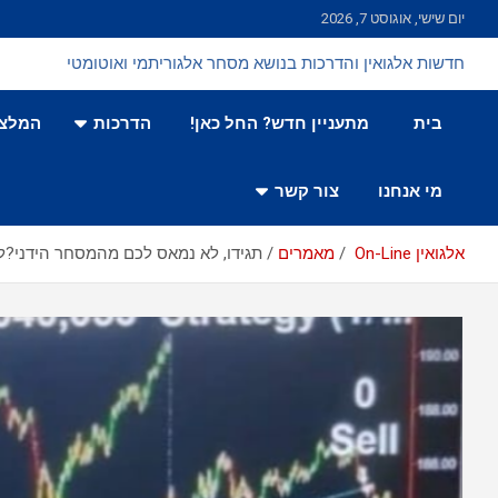
Ski
יום שישי, אוגוסט 7, 2026
t
conten
חדשות אלגואין והדרכות בנושא מסחר אלגוריתמי ואוטומטי
בית
מתעניין חדש? החל כאן!
הדרכות
המלצו
מי אנחנו
צור קשר
אלגואין On-Line
מאמרים
תגידו, לא נמאס לכם מהמסחר הידני?לד