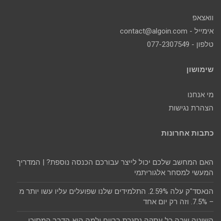
וואצאפ
אימייל - contact@algoin.com
טלפון - 077-2307549
שימושון
מי אנחנו
הצהרת נגישות
כתבות אחרונות
האם המחשב שלכם יכול לייצר עבורכם הכנסה נוספת? | המדריך
המעשי למסחר אלגוריתמי
הנאסד"ק עלה 2.59%. התלמידים שלנו שפועלים עליו עשו יותר מ
– 7.5%. וזה רק יום אחד
השיטה שבה כל עסקה נסגרת ברווח ולמה היא הדבר המסוכן