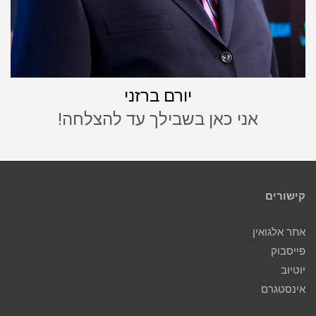
יורם ברזני
אני כאן בשבילך עד להצלחה!
קישורים
אתר אלגואין
פייסבוק
יוטיוב
אינסטגרם