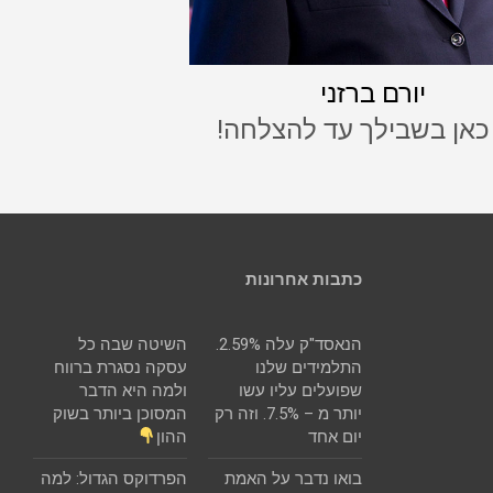
יורם ברזני
 כאן בשבילך עד להצלחה!
כתבות אחרונות
הנאסד"ק עלה 2.59%.
השיטה שבה כל
התלמידים שלנו
עסקה נסגרת ברווח
שפועלים עליו עשו
ולמה היא הדבר
יותר מ – 7.5%. וזה רק
המסוכן ביותר בשוק
יום אחד
ההון
בואו נדבר על האמת
הפרדוקס הגדול: למה