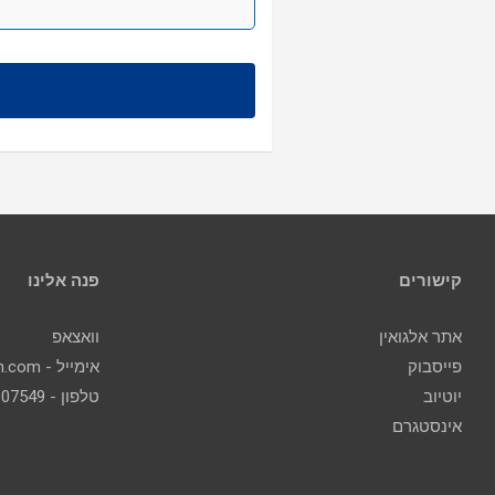
קישורים
פנה אלינו
אתר אלגואין
וואצאפ
פייסבוק
אימייל - contact@algoin.com
יוטיוב
טלפון - 077-2307549
אינסטגרם