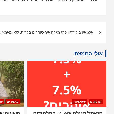
ניווט
אלגואין ביקורת | פלג מגלה איך סוחרים בקלות, ללא מאמץ וב
אולי החמצת!
עדכונים
עיסקאות
מאמרים
עד
הנאסד"ק עלה 2.59%. התלמידים
השיטה שב