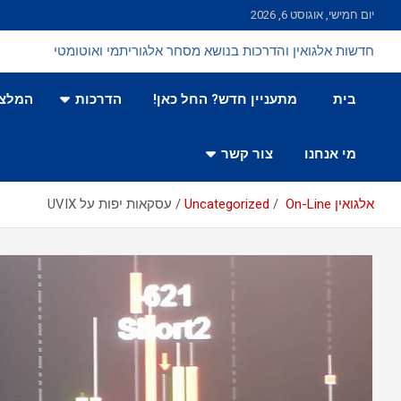
Ski
יום חמישי, אוגוסט 6, 2026
t
conten
חדשות אלגואין והדרכות בנושא מסחר אלגוריתמי ואוטומטי
בית
מתעניין חדש? החל כאן!
הדרכות
המלצו
מי אנחנו
צור קשר
אלגואין On-Line
Uncategorized
עסקאות יפות על UVIX