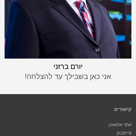
יורם ברזני
אני כאן בשבילך עד להצלחה!
קישורים
אתר אלגואין
פייסבוק