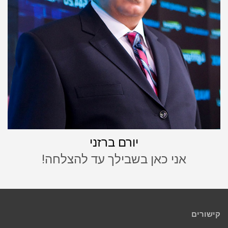
יורם ברזני
אני כאן בשבילך עד להצלחה!
קישורים