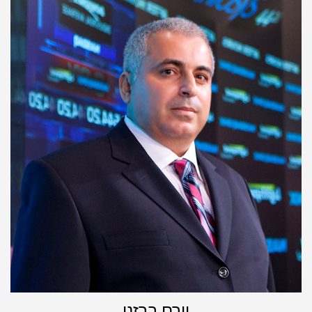
יורם ברזני