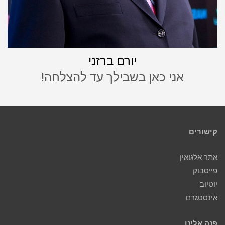
יורם ברזני
אני כאן בשבילך עד להצלחה!
קישורים
אתר אלגואין
פייסבוק
יוטיוב
אינסטגרם
פנה אלינו