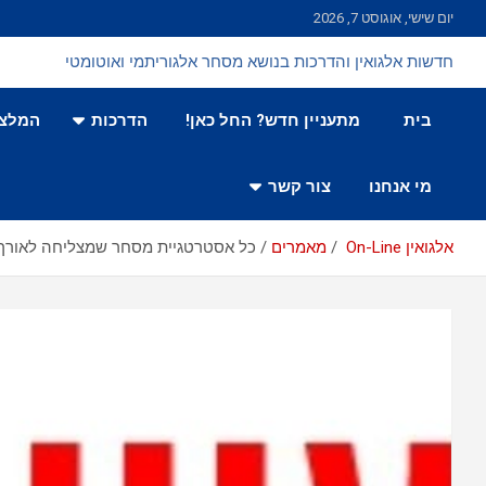
Ski
יום שישי, אוגוסט 7, 2026
t
conten
חדשות אלגואין והדרכות בנושא מסחר אלגוריתמי ואוטומטי
בית
מתעניין חדש? החל כאן!
הדרכות
המלצו
מי אנחנו
צור קשר
אלגואין On-Line
מאמרים
כל אסטרטגיית מסחר שמצליחה לאורך זמן