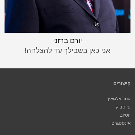
יורם ברזני
אני כאן בשבילך עד להצלחה!
קישורים
אתר אלגואין
פייסבוק
יוטיוב
אינסטגרם