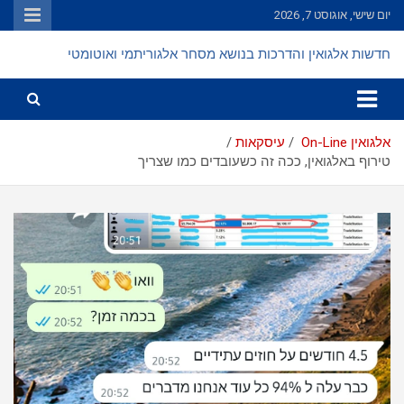
Ski
יום שישי, אוגוסט 7, 2026
t
conten
חדשות אלגואין והדרכות בנושא מסחר אלגוריתמי ואוטומטי
אלגואין On-Line
עיסקאות
טירוף באלגואין, ככה זה כשעובדים כמו שצריך