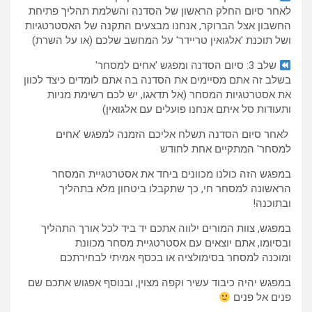
לאחר סיום החלק הראשון של הסדנה והשלמת תהליך פתיחת
החשבון אצל הברוקר, אנחנו מבצעים התקנה של האסטרטגיות
ושל תוכנת 'אלגואין טריידר' על המחשב שלכם (או על השרת)
שלב 3: סיום הסדנה ומפגש 'אחים למסחר'
בשלב זה אתם מסיימים את הסדנה בה אתם לומדים כיצד לכוון
את אסטרטגיות המסחר (אל תדאגו, יש לכם רשימת מניות
ותעודות סל איתם אנחנו פועלים עם אלגואין)
לאחר סיום הסדנה תשלח אליכם הזמנה למפגש 'אחים
למסחר' המתקיים אחת לחודש
במפגש הזה כולנו מכוונים ביחד את אסטרטגיית המסחר
הראשונה למסחר חי, כך שתקבלו ביטחון מלא בתהליך
ובתוכנה!
במפגש, צוות המורים ילווה אתכם יד ביד לכל אורך התהליך
ובסיומו, אתם יוצאים עם אסטרטגיית מסחר מכוונת
ומוכנה למסחר בסימולציה או בכסף אמיתי לבחירתכם
במפגש יהיה כיבוד עשיר וקפה מצוין, ובנוסף אפגוש אתכם שם
פנים אל פנים