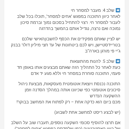
שלב 4: מעבר למסחר חי
לאחר כיוון התוכנה במפגש 'אחים למסחר', תוכלו בכל שלב
לעבור למסחר חי. רצוי להתחיל בסכום נמוך וברמת סיכון
נמוכה ואם נרצה, נגדיל אותם בהמשך בהדרגה
יש לציין שאתם מפקידים את הכסף לחשבוןהאישי שלכם
בטריידסטיישן, ויש לכם ביטחונות של עד חצי מיליון דולר בבנק
ג'יי פי מורגן בארה"ב
שלב 5: להנות מהתוצאות
כעת לאחר כל התהליך הזה שאתם מבצעים אותו באופן חד
פעמי, התוכנה סוחרת במסחר חי וללא מגע יד אדם
התוכנה נכנסת ויוצאת אוטומטית מעסקאות, מבצעת ניהול
סיכונים אוטומטי כפי שכיוונו אותה במהלך הסדנה וזמן
ההשקעה הנדרש
מכם ביום הוא כדקה אחת – רק לפתוח את המחשב בבוקר!
(יש לבצע ריסט למחשב אחת לשבוע)
אם תרצו להוסיף סכומי השקעה נוספים, תעברו שוב על השלב
של כיוון האסטרטגיה (כמו שלמדתם במפגש 'אחים למסחר')