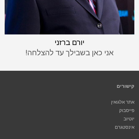
יורם ברזני
אני כאן בשבילך עד להצלחה!
קישורים
אתר אלגואין
פייסבוק
יוטיוב
אינסטגרם