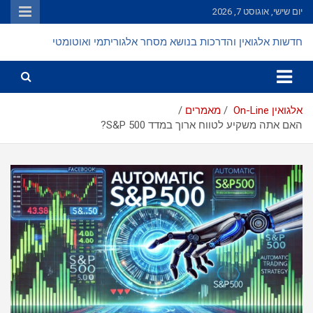
Ski
יום שישי, אוגוסט 7, 2026
t
conten
חדשות אלגואין והדרכות בנושא מסחר אלגוריתמי ואוטומטי
אלגואין On-Line
מאמרים
האם אתה משקיע לטווח ארוך במדד S&P 500?