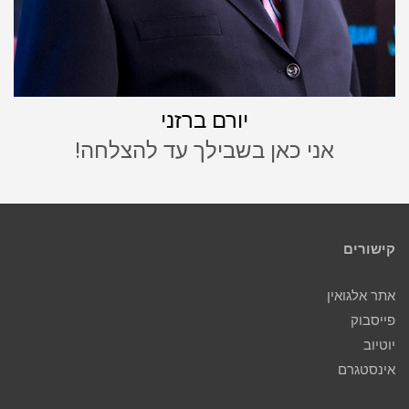
יורם ברזני
אני כאן בשבילך עד להצלחה!
קישורים
אתר אלגואין
פייסבוק
יוטיוב
אינסטגרם