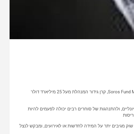
ג'ורג' סורוס הוא משקיע ופילנתרופ הונגרי-אמריקאי, הנחשב כאחד המשקיעים המצליחים בהיסטוריה. הוא המייסד והיו"ר של Soros Fund Management, קרן גידור המנהלת מעל 25 מיליארד דולר
ונליים, ולהתנהגות של סוחרים רבים יכולה לפעמים להיות
ריסות
ק מגיבים יתר על המידה לחדשות או לאירועים, ומבקש לנצל