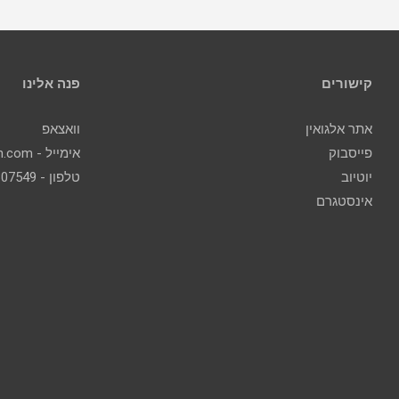
קישורים
פנה אלינו
אתר אלגואין
וואצאפ
פייסבוק
אימייל - contact@algoin.com
יוטיוב
טלפון - 077-2307549
אינסטגרם