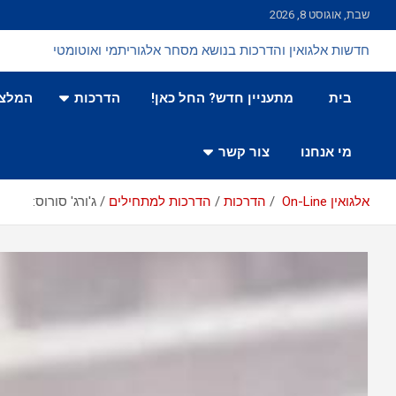
Ski
שבת, אוגוסט 8, 2026
t
conten
חדשות אלגואין והדרכות בנושא מסחר אלגוריתמי ואוטומטי
בית
מתעניין חדש? החל כאן!
הדרכות
המלצו
מי אנחנו
צור קשר
אלגואין On-Line
הדרכות
הדרכות למתחילים
ג'ורג' סורוס: