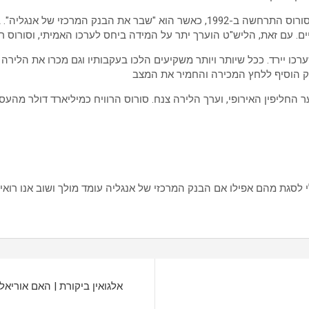
אחת הדוגמאות המפורסמות ביותר לאסטרטגיית ההשקעות של סורוס התרחשה ב-1992, כאש
יים. עם זאת, הליש"ט הוערך יתר על המידה ביחס לערכו האמיתי, וסורוס 
ו יירד. ככל שיותר ויותר משקיעים הלכו בעקבותיו וגם מכרו את הליר
 רק הוסיף ללחץ המכירה והחמיר את המצב
 החליפין האירופי, וערך הלירה צנח. סורוס הרוויח כמיליארד דולר מהעס
לסגת מהם אפילו אם הבנק המרכזי של אנגליה עומד מולך ושוב אנו רואי
אלגואין ביקורת | האם אוריא