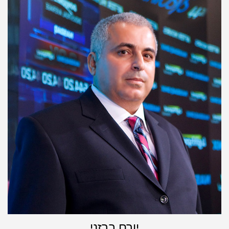
יורם ברזני