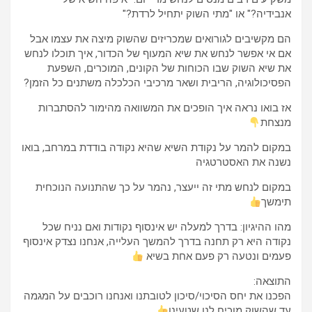
אנבידיה?" או "מתי השוק יתחיל לרדת?"
הם מקשיבים לגורואים שמכריזים שהשוק מיצה את עצמו אבל
אם אי אפשר לנחש את שיא המעוף של הכדור, איך תוכלו לנחש
את שיא השוק שבו הכוחות של הקונים, המוכרים, השפעת
הפסיכולוגיה, הריבית ושאר מרכיבי הכלכלה משתנים כל הזמן?
אז בואו נראה איך הופכים את המשוואה מהימור להסתברות
מנצחת
במקום להמר על נקודת השיא שהיא נקודה בודדת במרחב, בואו
נשנה את האסטרטגיה
במקום לנחש מתי זה ייעצר, נהמר על כך שהתנועה הנוכחית
תימשך
מהו ההיגיון: בדרך למעלה יש אינסוף נקודות ואם נניח שכל
נקודה היא רק תחנה בדרך להמשך העלייה, אנחנו נצדק אינסוף
פעמים ונטעה רק פעם אחת בשיא
התוצאה:
הפכנו את יחס הסיכוי/סיכון לטובתנו ואנחנו רוכבים על המגמה
עד שהשוק מוכיח לנו שטעינו