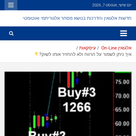
Ski
יום שישי, אוגוסט 7, 2026
t
conten
חדשות אלגואין והדרכות בנושא מסחר אלגוריתמי ואוטומטי
אלגואין On-Line
עיסקאות
איך ניתן לשמור על הרווח ולא להחזיר אותו לשוק?