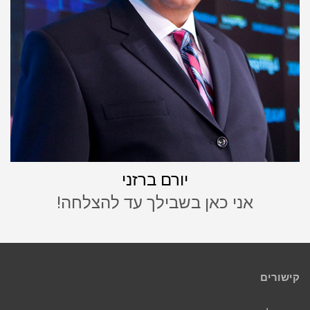
יורם ברזני
אני כאן בשבילך עד להצלחה!
קישורים