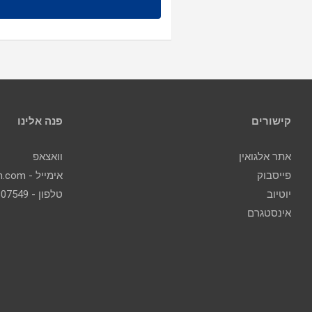
קישורים
פנה אלינו
אתר אלגואין
וואצאפ
פייסבוק
אימייל - contact@algoin.com
יוטיוב
טלפון - 077-2307549
אינסטגרם