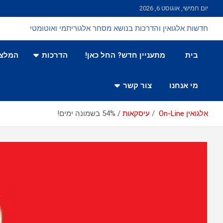
Ski
יום חמישי, אוגוסט 6, 2026
t
conten
חדשות אלגואין והדרכות בנושא מסחר אלגוריתמי ואוטומטי
בית
מתעניין חדש? החל כאן!
הדרכות
המלצו
מי אנחנו
צור קשר
אלגואין On-Line
עיסקאות
54% בשמונה ימים!