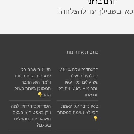
יורם ברזני
 כאן בשבילך עד להצלחה!
כתבות אחרונות
הנאסד"ק עלה 2.59%.
השיטה שבה כל
התלמידים שלנו
עסקה נסגרת ברווח
שפועלים עליו עשו
ולמה היא הדבר
יותר מ – 7.5%. וזה רק
המסוכן ביותר בשוק
יום אחד
ההון
בואו נדבר על האמת
הפרדוקס הגדול: למה
הכי לא נעימה במסחר
וורן באפט הוא בעצם
האלגוריתם המצליח
בעולם?