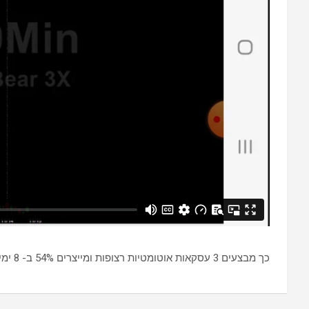
כך מבצעים 3 עסקאות אוטומטיות רצופות ומייצרים 54% ב- 8 ימים!