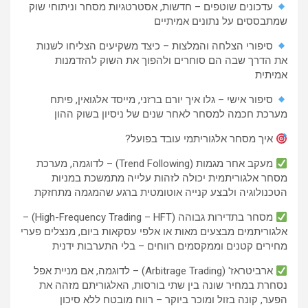
עדכונים שוטפים – חדשות, אסטרטגיות מסחר וניתוחי שוק
שמתבססים על נתונים אמיתיים
סיפורי הצלחה והמלצות – כיצד משקיעים הצליחו לשנות
את הדרך שבה הם סוחרים ולהפוך את השוק להזדמנות
אמיתית
סיפור אישי – גלו איך יורם ברזני, מייסד אלגואין, פיתח
מערכת חכמה למסחר לאחר שנים של ניסיון בשוק ההון
איך מסחר אלגוריתמי עובד בפועל?
מעקב אחר מגמות (Trend Following) – לדוגמה, מערכת
מסחר אלגוריתמית יכולה לזהות עלייה מתמשכת במניות
הטכנולוגיה ולבצע קנייה אוטומטית ברגע שהמגמה מתחזקת
מסחר בתדירות גבוהה (High-Frequency Trading – HFT) –
אלגוריתמים מבצעים מאות או אלפי עסקאות ביום, מנצלים פערי
מחירים קטנים וממקסמים רווחים – בלי התערבות ידנית
ארביטראז' (Arbitrage Trading) – לדוגמה, אם מניית אפל
נסחרת במחיר שונה בין שתי בורסות, האלגוריתם מזהה את
הפער, קונה בזול ומוכר ביוקר – רווח מובטח ללא סיכון