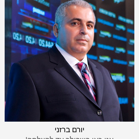
יורם ברזני