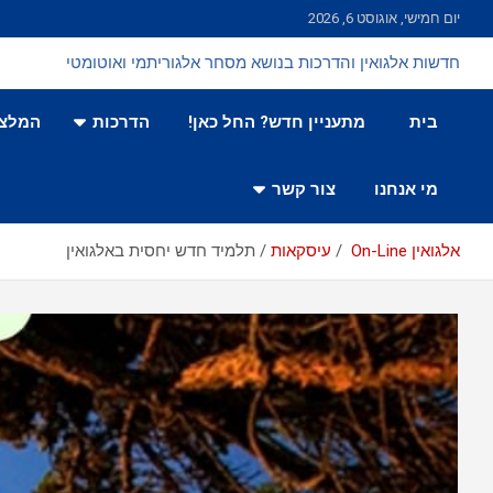
Ski
יום חמישי, אוגוסט 6, 2026
t
conten
חדשות אלגואין והדרכות בנושא מסחר אלגוריתמי ואוטומטי
בית
מתעניין חדש? החל כאן!
הדרכות
המלצו
מי אנחנו
צור קשר
אלגואין On-Line
עיסקאות
תלמיד חדש יחסית באלגואין