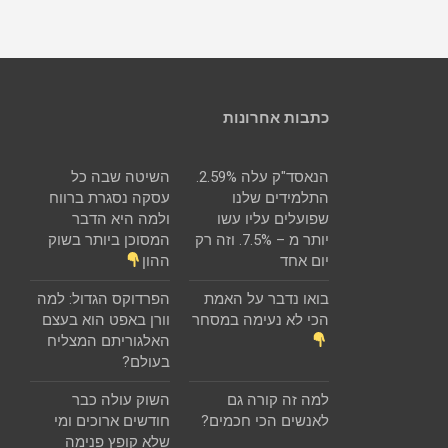
כתבות אחרונות
הנאסד"ק עלה 2.59%.
השיטה שבה כל
התלמידים שלנו
עסקה נסגרת ברווח
שפועלים עליו עשו
ולמה היא הדבר
יותר מ – 7.5%. וזה רק
המסוכן ביותר בשוק
יום אחד
ההון
בואו נדבר על האמת
הפרדוקס הגדול: למה
הכי לא נעימה במסחר
וורן באפט הוא בעצם
האלגוריתם המצליח
בעולם?
למה זה קורה גם
השוק עולה כבר
לאנשים הכי חכמים?
חודשים ארוכים ומי
שלא קופץ פנימה