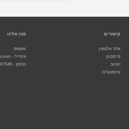
קישורים
פנה אלינו
אתר אלגואין
וואצאפ
פייסבוק
אימייל - contact@algoin.com
יוטיוב
טלפון - 077-2307549
אינסטגרם