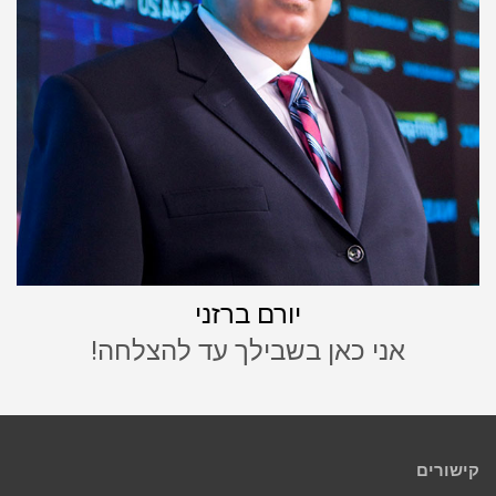
יורם ברזני
אני כאן בשבילך עד להצלחה!
קישורים