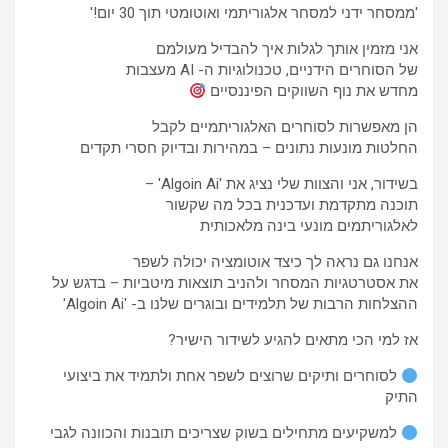
'ממסחר ידני למסחר אלגוריתמי ואוטומטי תוך 30 יום!'
אני מזמין אותך לגלות איך להבדיל מעולמם
של הסוחרים הידניים, טכנולוגיות ה- AI מעצבות
מחדש את נוף השווקים הפיננסיים
הן מאפשרות לסוחרים האלגוריתמיים לקבל
החלטות מונעות נתונים – במהירות ובדיוק חסרי תקדים
בשידור, אני והצוות שלי נציג את 'Algoin Ai' –
תוכנה מתקדמת ועדכנית בכל מה שקשור
לאלגוריתמים מונעי בינה מלאכותית
אנחנו גם נראה לך כיצד אוטומציה יכולה לשפר
את אסטרטגיות המסחר ולהניב תוצאות מיטביות – בדגש על
ההצלחות הרבות של תלמידים ובוגרים שלנו ב- 'Algoin Ai'
אז למי הכי מתאים להגיע לשידור הישיר?
לסוחרים ותיקים שרוצים לשפר אחת ולתמיד את ביצועי
התיק
למשקיעים מתחילים בשוק שצריכים תובנות והכוונה לגבי