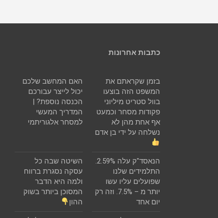
כתבות אחרונות
בזמן שקראתם את
האם המחשב שלכם
המשפט הזה בוצעו
יכול לייצר עבורכם
בוול סטריט מיליוני
הכנסה נוספת? |
פקודות מסחר וכמעט
המדריך המעשי
אף אחת מהן לא
למסחר אלגוריתמי
נשלחה על ידי בן אדם
הנאסד"ק עלה 2.59%.
השיטה שבה כל
התלמידים שלנו
עסקה נסגרת ברווח
שפועלים עליו עשו
ולמה היא הדבר
יותר מ – 7.5%. וזה רק
המסוכן ביותר בשוק
יום אחד
ההון