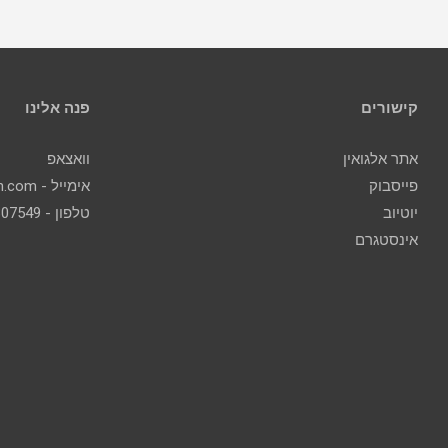
קישורים
פנה אלינו
אתר אלגואין
וואצאפ
פייסבוק
אימייל - contact@algoin.com
יוטיוב
טלפון - 077-2307549
אינסטגרם