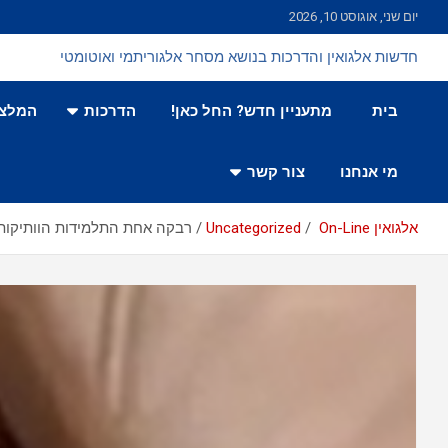
Ski
יום שני, אוגוסט 10, 2026
t
conten
חדשות אלגואין והדרכות בנושא מסחר אלגוריתמי ואוטומטי
בית
מתעניין חדש? החל כאן!
הדרכות
המלצו
מי אנחנו
צור קשר
אלגואין On-Line
Uncategorized
רבקה אחת התלמידות הוותיקות 