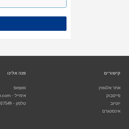
קישורים
פנה אלינו
אתר אלגואין
וואצאפ
פייסבוק
אימייל - contact@algoin.com
יוטיוב
טלפון - 077-2307549
אינסטגרם