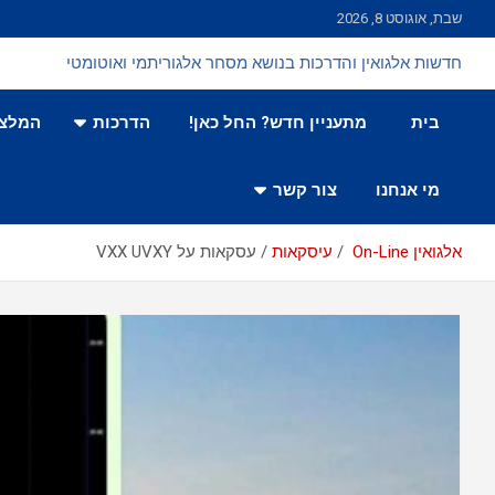
Ski
שבת, אוגוסט 8, 2026
t
conten
חדשות אלגואין והדרכות בנושא מסחר אלגוריתמי ואוטומטי
בית
מתעניין חדש? החל כאן!
הדרכות
המלצו
מי אנחנו
צור קשר
אלגואין On-Line
עיסקאות
עסקאות על VXX UVXY