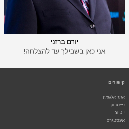
יורם ברזני
אני כאן בשבילך עד להצלחה!
קישורים
אתר אלגואין
פייסבוק
יוטיוב
אינסטגרם