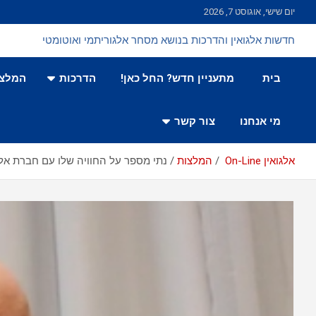
Ski
יום שישי, אוגוסט 7, 2026
t
conten
חדשות אלגואין והדרכות בנושא מסחר אלגוריתמי ואוטומטי
בית
מתעניין חדש? החל כאן!
הדרכות
המלצו
מי אנחנו
צור קשר
אלגואין On-Line
המלצות
נתי מספר על החוויה שלו עם חברת אלג