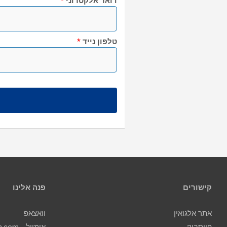
דואר אלקטרוני
*
טלפון נייד
*
קישורים
פנה אלינו
אתר אלגואין
וואצאפ
פייסבוק
אימייל - contact@algoin.com