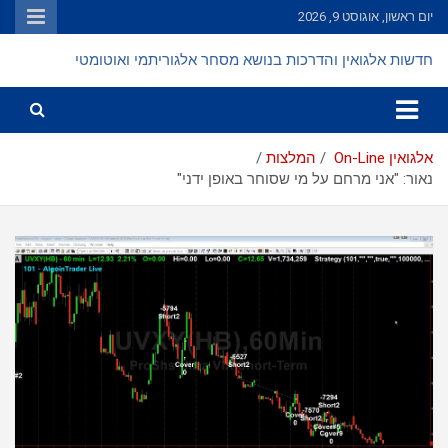
Ski
יום ראשון, אוגוסט 9, 2026
t
conten
חדשות אלגואין והדרכות בנושא מסחר אלגוריתמי ואוטומטי
אלגואין On-Line
המלצות
נאור: "אני מרחם על מי שסוחר באופן ידני"