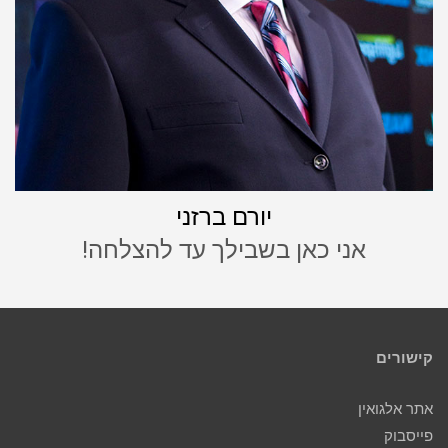
יורם ברזני
אני כאן בשבילך עד להצלחה!
קישורים
אתר אלגואין
פייסבוק