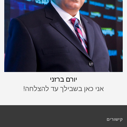
יורם ברזני
אני כאן בשבילך עד להצלחה!
קישורים