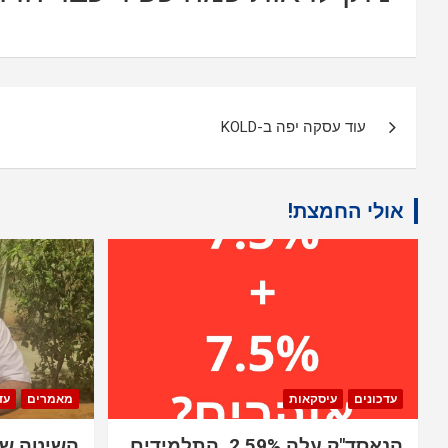
ניווט
עוד עסקה יפה ב-KOLD
אולי החמצת!
עדכונים
עיסקאות
מאמרים
עד
הנאסד"ק עלה 2.59%. התלמידים
השיטה שב