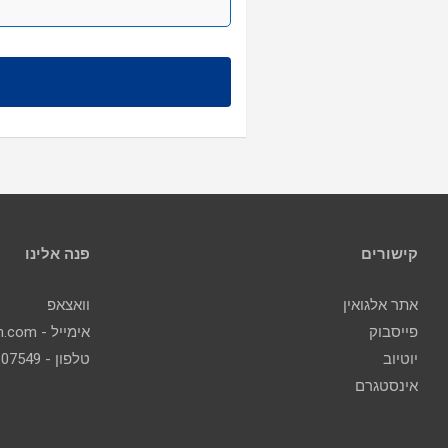
קישורים
פנה אלינו
אתר אלגואין
וואצאפ
פייסבוק
אימייל - contact@algoin.com
יוטיוב
טלפון - 077-2307549
אינסטגרם