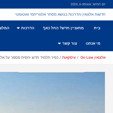
Ski
יום חמישי, אוגוסט 6, 2026
t
conten
חדשות אלגואין והדרכות בנושא מסחר אלגוריתמי ואוטומטי
בית
מתעניין חדש? החל כאן!
הדרכות
המלצו
מי אנחנו
צור קשר
אלגואין On-Line
עיסקאות
כפיר תלמיד חדש יחסית מספר על אלגו