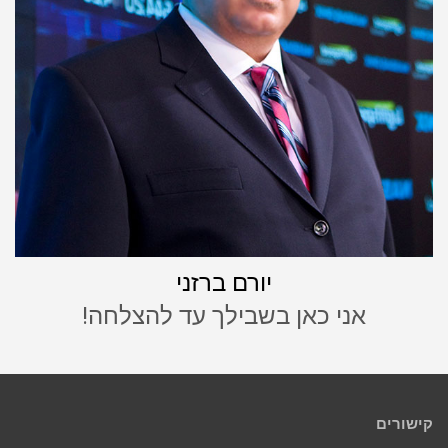
יורם ברזני
אני כאן בשבילך עד להצלחה!
קישורים