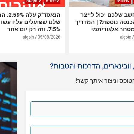
עדכונים
עדכונים
עיסקאות
ב שלכם יכול לייצר
הנאסד"ק 
כנסה נוספת? | המדריך
שלנו שפועלים עליו עשו 
סחר אלגוריתמי
7.5%. וזה רק יום אחד
algoin
05/08/2026
algoin
, וובינארים, הדרכות והטבות?
ופס וניצור איתך קשר!