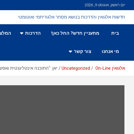
Ski
יום ראשון, אוגוסט 9, 2026
t
conten
חדשות אלגואין והדרכות בנושא מסחר אלגוריתמי ואוטומטי
בית
מתעניין חדש? החל כאן!
הדרכות
המלצו
מי אנחנו
צור קשר
אלגואין On-Line
Uncategorized
יאן: "התוכנה אינטליגנטית ואפ