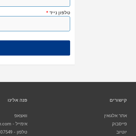
טלפון נייד
*
קישורים
פנה אלינו
אתר אלגואין
וואצאפ
פייסבוק
אימייל - contact@algoin.com
יוטיוב
טלפון - 077-2307549