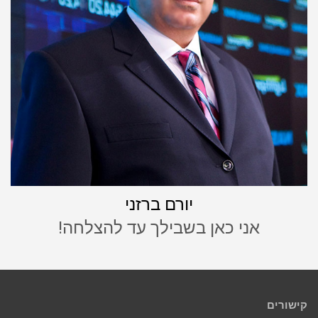
יורם ברזני
אני כאן בשבילך עד להצלחה!
קישורים