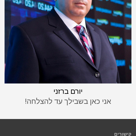
יורם ברזני
אני כאן בשבילך עד להצלחה!
קישורים