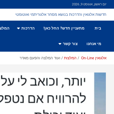
Ski
יום ראשון, אוגוסט 9, 2026
t
conten
חדשות אלגואין והדרכות בנושא מסחר אלגוריתמי ואוטומטי
בית
מתעניין חדש? החל כאן!
הדרכות
המלצו
מי אנחנו
צור קשר
אלגואין On-Line
המלצות
ועוד המלצה והפעם מאדר