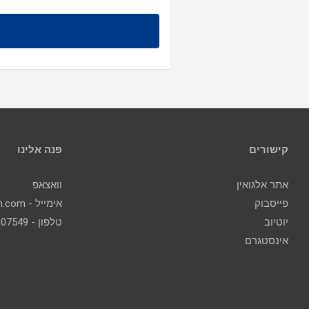
קישורים
פנה אלינו
אתר אלגואין
וואצאפ
פייסבוק
אימייל - contact@algoin.com
יוטיוב
טלפון - 077-2307549
אינסטגרם