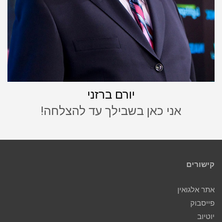
יורם ברזני
אני כאן בשבילך עד להצלחה!
קישורים
אתר אלגואין
פייסבוק
יוטיוב