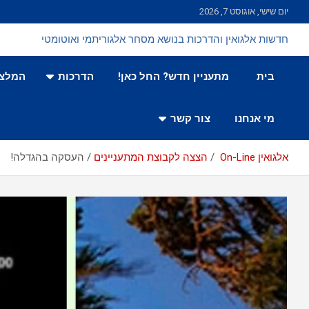
Ski
יום שישי, אוגוסט 7, 2026
t
conten
חדשות אלגואין והדרכות בנושא מסחר אלגוריתמי ואוטומטי
בית
מתעניין חדש? החל כאן!
הדרכות
המלצו
מי אנחנו
צור קשר
אלגואין On-Line
הצצה לקבוצת המתעניינים
העסקה בהגדלה!