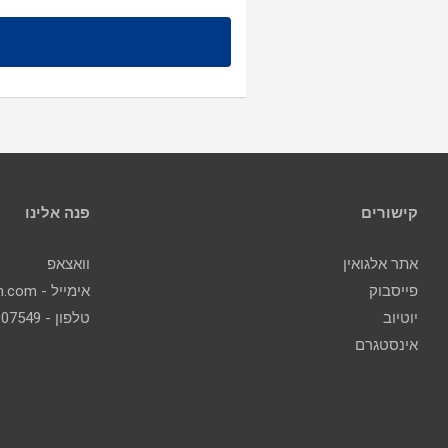
קישורים
פנה אלינו
אתר אלגואין
וואצאפ
פייסבוק
אימייל - contact@algoin.com
יוטיוב
טלפון - 077-2307549
אינסטגרם