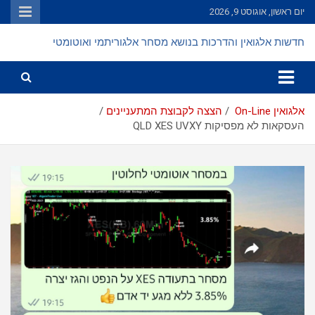
Ski
יום ראשון, אוגוסט 9, 2026
t
conten
חדשות אלגואין והדרכות בנושא מסחר אלגוריתמי ואוטומטי
אלגואין On-Line
הצצה לקבוצת המתעניינים
העסקאות לא מפסיקות QLD XES UVXY