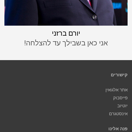
יורם ברזני
אני כאן בשבילך עד להצלחה!
קישורים
אתר אלגואין
פייסבוק
יוטיוב
אינסטגרם
פנה אלינו