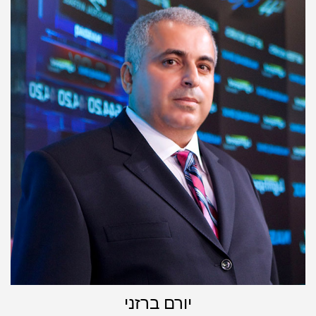
יורם ברזני