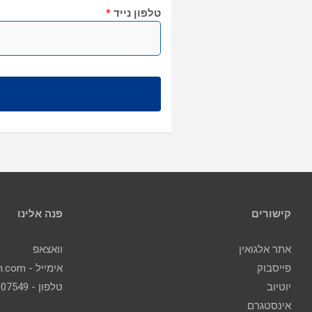
טלפון נייד
*
קישורים
פנה אלינו
אתר אלגואין
וואצאפ
פייסבוק
אימייל - contact@algoin.com
יוטיוב
טלפון - 077-2307549
אינסטגרם