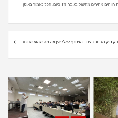
התשואות שהוא מייצר, כמו בדוגמה למעלה מאתמול, הן חגיגה לעיניים ולחשבון, כשאלגואין מייצרת עבורו עסקאות תוך יומיות קצרות וגורפת רווחים מהירים מהשוק בגובה 1% ביום, הכל כאמור באופן
ק תיק מסחר בעבר, הצטרף לאלגואין וזה מה שהוא שכותב