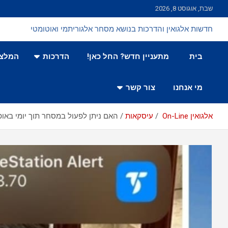
Ski
שבת, אוגוסט 8, 2026
t
conten
חדשות אלגואין והדרכות בנושא מסחר אלגוריתמי ואוטומטי
בית
מתעניין חדש? החל כאן!
הדרכות
המלצו
מי אנחנו
צור קשר
אלגואין On-Line
עיסקאות
האם ניתן לפעול במסחר תוך יומי באופן