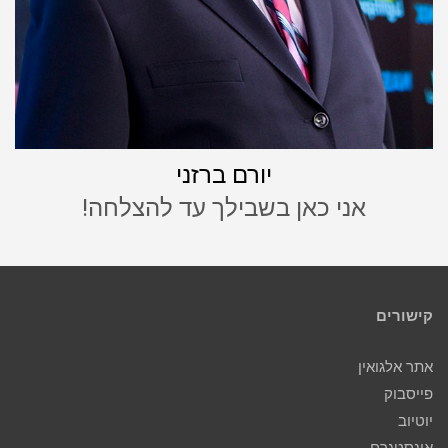
יורם ברזני
אני כאן בשבילך עד להצלחה!
קישורים
אתר אלגואין
פייסבוק
יוטיוב
אינסטגרם