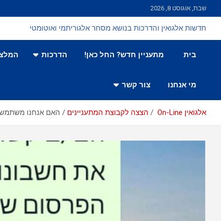
Ski
שבת, אוגוסט 8, 2026
t
conten
חדשות אלגואין והדרכות בנושא מסחר אלגוריתמי ואוטומטי
בית
מתעניין חדש? החל כאן!
הדרכות
המלצו
מי אנחנו
צור קשר
אלגואין On-Line
הצצה לקבוצת המתעניינים
האם אנחנו משתמשים 