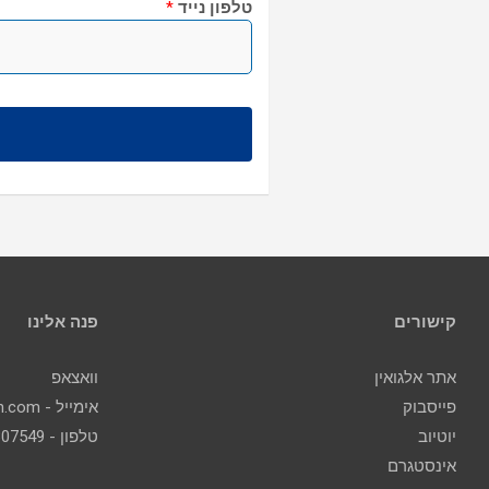
טלפון נייד
*
קישורים
פנה אלינו
אתר אלגואין
וואצאפ
פייסבוק
אימייל - contact@algoin.com
יוטיוב
טלפון - 077-2307549
אינסטגרם