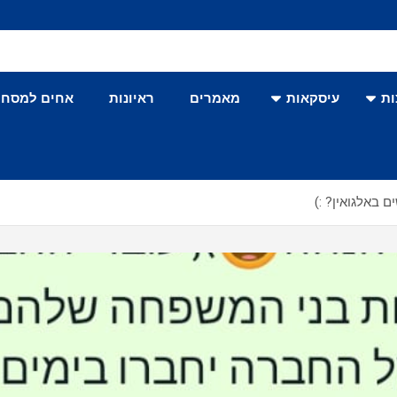
ת
עיסקאות
מאמרים
ראיונות
אחים למסחר
באלגואין? :)