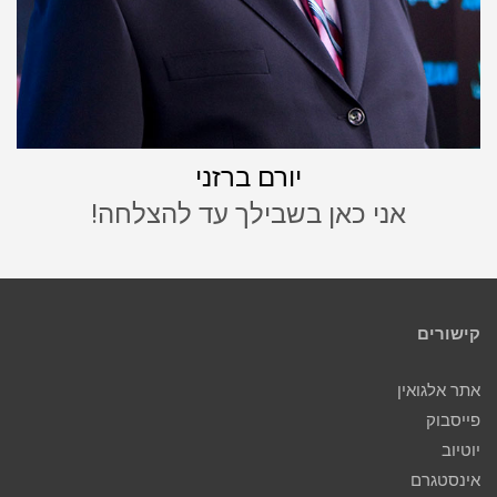
יורם ברזני
אני כאן בשבילך עד להצלחה!
קישורים
אתר אלגואין
פייסבוק
יוטיוב
אינסטגרם