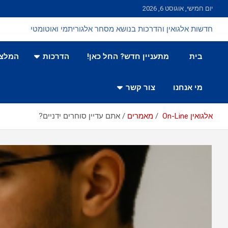
Ski
יום חמישי, אוגוסט 6, 2026
t
conten
חדשות אלגואין והדרכות בנושא מסחר אלגוריתמי ואוטומטי
בית
מתעניין חדש? החל כאן!
הדרכות
המלצו
מי אנחנו
צור קשר
אלגואין On-Line
מאמרים
אתם עדיין סוחרים ידניים?