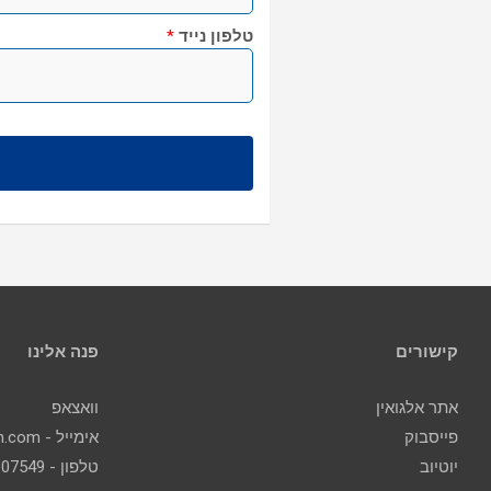
טלפון נייד
*
קישורים
פנה אלינו
אתר אלגואין
וואצאפ
פייסבוק
אימייל - contact@algoin.com
יוטיוב
טלפון - 077-2307549