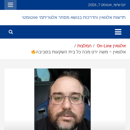
Ski
יום שישי, אוגוסט 7, 2026
t
conten
חדשות אלגואין והדרכות בנושא מסחר אלגוריתמי ואוטומטי
אלגואין On-Line
המלצות
אלגואין – משה ירט מכה כל בית השקעות בסביבה