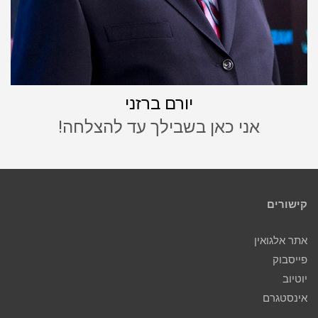
יורם ברזני
אני כאן בשבילך עד להצלחה!
קישורים
אתר אלגואין
פייסבוק
יוטיוב
אינסטגרם