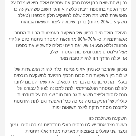
נכון שהתשואה בהן אינה מרקיעה שחקים אולם היא שומרת על
ערך הכסף בתוספת ריבית כלשהיא והכי חשוב פשהשקעה כזו
מאפשרת לתשומת הלב שלנו להשקיע חלק מכספנו (טאלב
משקיע כ 20% מהונו) בדרך שיכולה ליצור תשואות גבוהות
העולם הולך היום לכיוון של השקעה באמצעות מכונות מסחר
אלגוריתמיות, כ- 70%-80% מהוראות המסחר ניתנות כיום על ידי
מכונות וללא מגע אנושי, ואם היינו יכולים להשקיע את כספנו
אצל גיי'מס סימונס ומערכות המסחר שלו,
אזי יכלה הדרך הזו להיות טובה מאד
מכיוון שהדבר לא ניתן אזי מעניינת יכלה להיות האפשרות של
שילוב בין השקעת רוב סכום הכסף המיועד להשקעה בנכסים
בעלי רמת סיכון נמוכה בדומה לטאלב ואת שאר הסכום לחבר
לעולם המסחר האלגוריתמי ולתת למכונה לפעול עבורנו על
מנת לנסות ולייצר תשואות גבוהות תוך שמירה על תנודתיות
כוללת של התיק ברמה נמוכה ככל האפשר וגם לתת הזדמנות
לתוכנת מסחר חזקה לייצר תשואות יפות
השקעה משולבת כזו
כאשר מצד אחד יש לנו נכסים בעלי תנודתיות נמוכה וסיכון נמוך
ומצד שני פועלים באמצעות מערכת מסחר אלגוריתמית