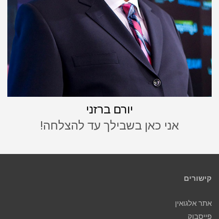
יורם ברזני
אני כאן בשבילך עד להצלחה!
קישורים
אתר אלגואין
פייסבוק