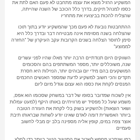
המשקיע הרגיל מוצא את עצמו מתחבט לא פעם האם לתת את
כספו למנהל תיקים, בדרך כלל הכוכב של השנה שהייתה,
שהצליח להכות בביצועיו את מתחריו
ההתחבטות נובעת לא פעם מכך שהמשקיע יודע בתוך תוכו
שהצלחה בשנה מסוימת אינה מבטיחה דבר ובדרך כלל היא
סימן לחוסר הצלחה בשנים הקרובות עקב העיקרון של "החזרה
לממוצע"
השווקים היום תנודתיים הרבה יותר מאלו שהיו לפני עשרים
שנה, משוכללים יותר, מספר המשתתפים בהם והסכומים
המושקעים בהם מידי יום גבוהים יותר, הנזילות היא חסרת
תקדים והכי חשוב למשקיע לדעת שמספר האנשים החכמים
המנסים לקחת את כספו הוא עצום וגודל מיום ליום
אין לשכוח שמדובר בסופו של דבר במשחק שסכומו הוא אפס,
משמע שעל כל מפסיד יש מרוויח/ים באותו היקף (למעט עמלות
ושאר הוצאות) ולהשקיע בשוק בלי לקחת את העזרה הטובה
ביותר האפשרית דומה לאדם שאינו יודע לשחות שבראותו תיבת
אוצר צפה במים, קופץ אליה מספינה בלב ים מבלי לחשוב
פעמיים
כמו שנתבע מחפש לשכור את הסניגור הטוב ביותר כדי לחלץ