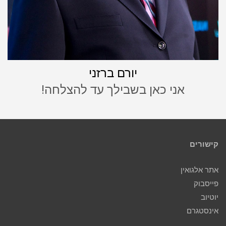
יורם ברזני
אני כאן בשבילך עד להצלחה!
קישורים
אתר אלגואין
פייסבוק
יוטיוב
אינסטגרם